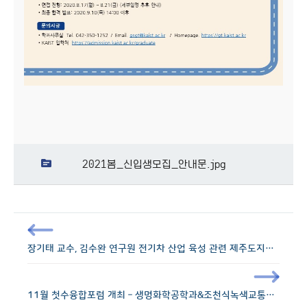
2021봄_신입생모집_안내문.jpg
장기태 교수, 김수완 연구원 전기차 산업 육성 관련 제주도지사 표창 수상
11월 첫수융합포럼 개최 – 생명화학공학과&조천식녹색교통대학원, 11.18(수) 12:00~